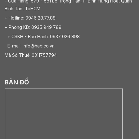
- Cửa Hàng: 579 - 581 Lê Trọng Tấn, P. Bình Hưng Hòa, Quận
Bình Tân, TpHCM
+ Hotline: 0946 28.77.88
+ Phòng KD: 0935 949 789
+ CSKH - Bảo Hành: 0937 026 898
E-mail: info@habico.vn
Mã Số Thuế: 0311757794
BẢN ĐỒ