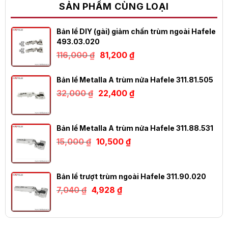
SẢN PHẨM CÙNG LOẠI
Bản lề DIY (gài) giảm chấn trùm ngoài Hafele
493.03.020
Giá
Giá
116,000
₫
81,200
₫
gốc
hiện
là:
tại
116,000 ₫.
là:
Bản lề Metalla A trùm nửa Hafele 311.81.505
81,200 ₫.
Giá
Giá
32,000
₫
22,400
₫
gốc
hiện
là:
tại
32,000 ₫.
là:
22,400 ₫.
Bản lề Metalla A trùm nửa Hafele 311.88.531
Giá
Giá
15,000
₫
10,500
₫
gốc
hiện
là:
tại
15,000 ₫.
là:
10,500 ₫.
Bản lề trượt trùm ngoài Hafele 311.90.020
Giá
Giá
7,040
₫
4,928
₫
gốc
hiện
là:
tại
7,040 ₫.
là:
4,928 ₫.