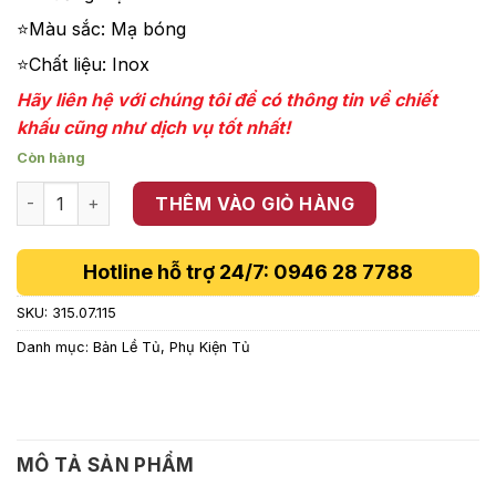
121,800 ₫.
⭐Màu sắc: Mạ bóng
⭐Chất liệu: Inox
Hãy liên hệ với chúng tôi để có thông tin về chiết
khấu cũng như dịch vụ tốt nhất!
Còn hàng
Bản lề DIY giảm chấn lọt lòng Hafele 315.07.115 số lượng
THÊM VÀO GIỎ HÀNG
Hotline hỗ trợ 24/7: 0946 28 7788
SKU:
315.07.115
Danh mục:
Bản Lề Tủ
,
Phụ Kiện Tủ
MÔ TẢ SẢN PHẨM