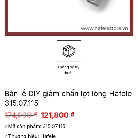
Thông số kỹ
thuật
Bản lề DIY giảm chấn lọt lòng Hafele
315.07.115
Giá
Giá
174,000
121,800
₫
₫
gốc
hiện
⭐Mã sản phẩm: 315.07.115
là:
tại
174,000 ₫.
là:
⭐Thương hiệu: Hafele