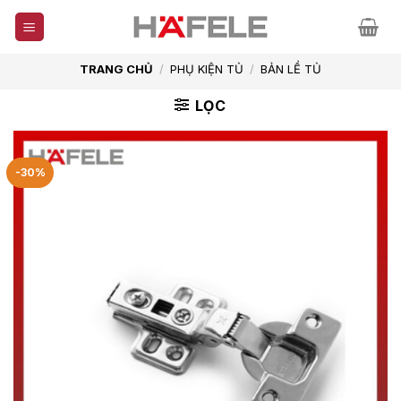
Skip
to
content
TRANG CHỦ
/
PHỤ KIỆN TỦ
/
BẢN LỀ TỦ
LỌC
-30%