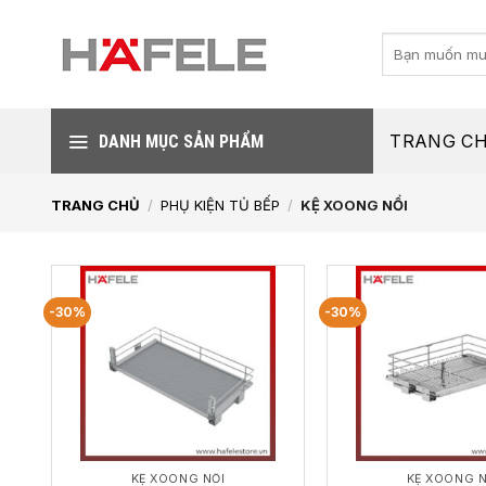
Skip
to
Tìm
kiếm:
content
TRANG C
DANH MỤC SẢN PHẨM
TRANG CHỦ
/
PHỤ KIỆN TỦ BẾP
/
KỆ XOONG NỒI
-30%
-30%
KỆ XOONG NỒI
KỆ XOONG N