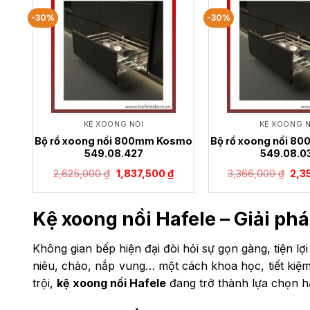
-30%
-30%
KỆ XOONG NỒI
KỆ XOONG N
Bộ rổ xoong nồi 800mm Kosmo
Bộ rổ xoong nồi 8
549.08.427
549.08.0
Giá
Giá
Giá
2,625,000
₫
1,837,500
₫
3,366,000
₫
2,3
gốc
hiện
gốc
là:
tại
là:
2,625,000 ₫.
là:
3,36
1,837,500 ₫.
Kệ xoong nồi Hafele – Giải phá
Không gian bếp hiện đại đòi hỏi sự gọn gàng, tiện lợi 
niêu, chảo, nắp vung… một cách khoa học, tiết kiệm 
trội,
kệ xoong nồi Hafele
đang trở thành lựa chọn hà