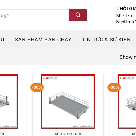
THỜI GI
8h - 17h |
Nghỉ trưa 
HỦ
SẢN PHẨM BÁN CHẠY
TIN TỨC & SỰ KIỆN
Showing
-30%
-30%
ỒI
KỆ XOONG NỒI
K