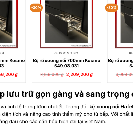
-30%
-30%
ỒI
KỆ XOONG NỒI
K
00mm Kosmo
Bộ rổ xoong nồi 700mm Kosmo
Bộ rổ xoo
33
549.08.031
5
Giá
Giá
Giá
56,200
₫
3,156,000
₫
2,209,200
₫
3,094,0
hiện
gốc
hiện
tại
là:
tại
6,000 ₫.
là:
3,156,000 ₫.
là:
2,356,200 ₫.
2,209,200 ₫.
p lưu trữ gọn gàng và sang trọng 
và tinh tế trong từng chi tiết. Trong đó,
kệ xoong nồi Hafe
diện tích và nâng cao tính thẩm mỹ cho tủ bếp. Với chất l
ng đầu cho các căn bếp hiện đại tại Việt Nam.