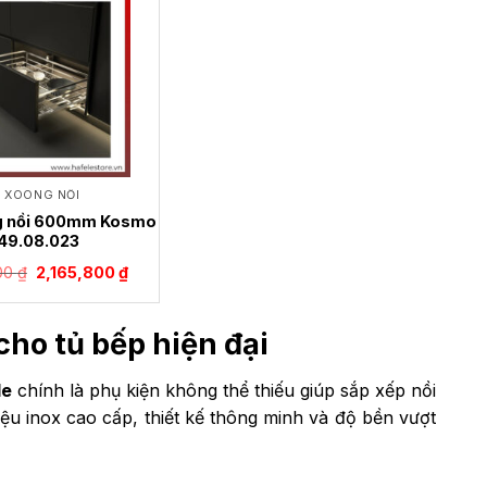
Ệ XOONG NỒI
ng nồi 600mm Kosmo
49.08.023
Giá
Giá
00
₫
2,165,800
₫
gốc
hiện
là:
tại
3,094,000 ₫.
là:
2,165,800 ₫.
cho tủ bếp hiện đại
le
chính là phụ kiện không thể thiếu giúp sắp xếp nồi
iệu inox cao cấp, thiết kế thông minh và độ bền vượt