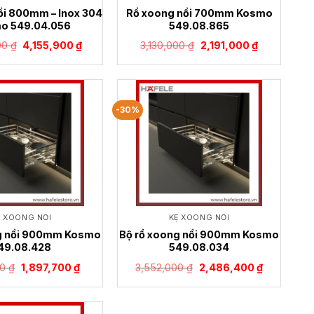
ồi 800mm – Inox 304
Rổ xoong nồi 700mm Kosmo
o 549.04.056
549.08.865
Giá
Giá
Giá
Giá
00
₫
4,155,900
₫
3,130,000
₫
2,191,000
₫
gốc
hiện
gốc
hiện
là:
tại
là:
tại
5,937,000 ₫.
là:
3,130,000 ₫.
là:
4,155,900 ₫.
2,191,000 ₫.
-30%
Ệ XOONG NỒI
KỆ XOONG NỒI
ng nồi 900mm Kosmo
Bộ rổ xoong nồi 900mm Kosmo
49.08.428
549.08.034
Giá
Giá
Giá
Giá
00
₫
1,897,700
₫
3,552,000
₫
2,486,400
₫
gốc
hiện
gốc
hiện
là:
tại
là:
tại
2,711,000 ₫.
là:
3,552,000 ₫.
là:
1,897,700 ₫.
2,486,400 