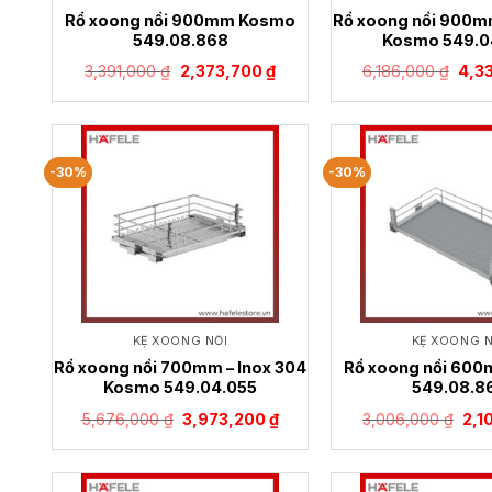
Rổ xoong nồi 900mm Kosmo
Rổ xoong nồi 900mm
549.08.868
Kosmo 549.0
Giá
Giá
Giá
3,391,000
₫
2,373,700
₫
6,186,000
₫
4,3
gốc
hiện
gốc
là:
tại
là:
3,391,000 ₫.
là:
6,18
2,373,700 ₫.
-30%
-30%
KỆ XOONG NỒI
KỆ XOONG N
Rổ xoong nồi 700mm – Inox 304
Rổ xoong nồi 60
Kosmo 549.04.055
549.08.8
Giá
Giá
Giá
5,676,000
₫
3,973,200
₫
3,006,000
₫
2,1
gốc
hiện
gốc
là:
tại
là:
5,676,000 ₫.
là:
3,0
3,973,200 ₫.