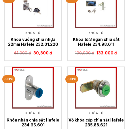
KHÓA TỦ
KHÓA TỦ
Khóa vuông chìa nhựa
Khóa tủ 3 ngăn chìa sắt
22mm Hafele 232.01.220
Hafele 234.98.611
Giá
Giá
Giá
Giá
44,000
₫
30,800
₫
190,000
₫
133,000
₫
gốc
hiện
gốc
hiện
là:
tại
là:
tại
44,000 ₫.
là:
190,000 ₫.
là:
30,800 ₫.
133,00
-30%
-30%
KHÓA TỦ
KHÓA TỦ
Khóa nhấn chìa sắt Hafele
Vỏ khóa cốp chìa sắt Hafele
234.65.601
235.88.621