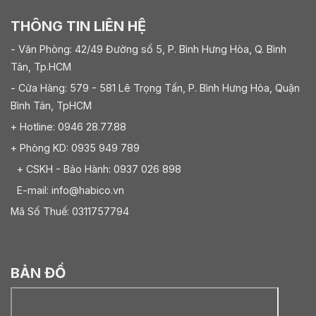
đại. Đặc biệt, các dòng khóa mới còn được tích hợp
công nghệ chống gỉ, chống ăn mòn và khóa điện tử
THÔNG TIN LIÊN HỆ
tiện lợi – giúp nâng tầm giá trị sử dụng của sản phẩm.
- Văn Phòng: 42/49 Đường số 5, P. Bình Hưng Hòa, Q. Bình
Tân, Tp.HCM
- Cửa Hàng: 579 - 581 Lê Trọng Tấn, P. Bình Hưng Hòa, Quận
Bình Tân, TpHCM
+ Hotline: 0946 28.77.88
+ Phòng KD: 0935 949 789
+ CSKH - Bảo Hành: 0937 026 898
E-mail: info@habico.vn
Mã Số Thuế: 0311757794
Khóa tủ Hafele
BẢN ĐỒ
Các loại khóa tủ Hafele phổ biến hiện nay
Để đáp ứng nhu cầu đa dạng của người dùng,
Hafele