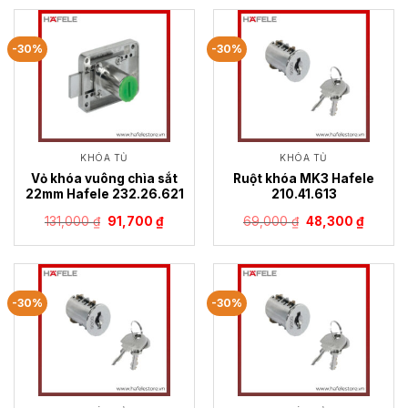
156,000 ₫.
là:
135,000 ₫.
là:
109,200 ₫.
94,500
-30%
-30%
KHÓA TỦ
KHÓA TỦ
Vỏ khóa vuông chìa sắt
Ruột khóa MK3 Hafele
22mm Hafele 232.26.621
210.41.613
Giá
Giá
Giá
Giá
131,000
₫
91,700
₫
69,000
₫
48,300
₫
gốc
hiện
gốc
hiện
là:
tại
là:
tại
131,000 ₫.
là:
69,000 ₫.
là:
91,700 ₫.
48,300 
-30%
-30%