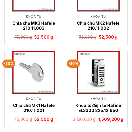
KHÓA TỦ
KHÓA TỦ
Chìa chủ MK3 Hafele
Chìa chủ MK2 Hafele
210.11.003
210.11.002
Giá
Giá
Giá
Giá
75,000
₫
52,500
₫
75,000
₫
52,500
₫
gốc
hiện
gốc
hiện
là:
tại
là:
tại
75,000 ₫.
là:
75,000 ₫.
là:
52,500 ₫.
52,500 
-30%
-30%
KHÓA TỦ
KHÓA TỦ
Chìa chủ MK1 Hafele
Khóa tủ điện tử Hafele
210.11.001
EL3300 225.12.650
Giá
Giá
Giá
Giá
75,000
₫
52,500
₫
2,156,000
₫
1,509,200
₫
gốc
hiện
gốc
hiện
là:
tại
là:
tại
75,000 ₫.
là:
2,156,000 ₫.
là: