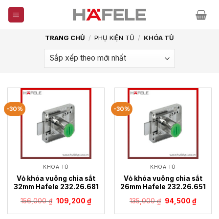
Skip
to
content
TRANG CHỦ
/
PHỤ KIỆN TỦ
/
KHÓA TỦ
-30%
-30%
KHÓA TỦ
KHÓA TỦ
Vỏ khóa vuông chìa sắt
Vỏ khóa vuông chìa sắt
32mm Hafele 232.26.681
26mm Hafele 232.26.651
Giá
Giá
Giá
Giá
156,000
₫
109,200
₫
135,000
₫
94,500
₫
gốc
hiện
gốc
hiện
là:
tại
là:
tại