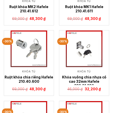
KHÓA TỦ
KHÓA TỦ
Ruột khóa MK2 Hafele
Ruột khóa MK1 Hafele
210.41.612
210.41.611
Giá
Giá
Giá
Giá
69,000
₫
48,300
₫
69,000
₫
48,300
₫
gốc
hiện
gốc
hiện
là:
tại
là:
tại
69,000 ₫.
là:
69,000 ₫.
là:
48,300 ₫.
48,300 
-30%
-30%
KHÓA TỦ
KHÓA TỦ
Ruột khóa chìa riêng Hafele
Khóa vuông chìa nhựa cổ
210.40.600
cao 32mm Hafele
232.01.230
Giá
Giá
Giá
Giá
69,000
₫
48,300
₫
46,000
₫
32,200
₫
gốc
hiện
gốc
hiện
là:
tại
là:
tại
69,000 ₫.
là:
46,000 ₫.
là:
48,300 ₫.
32,200 
-30%
-30%