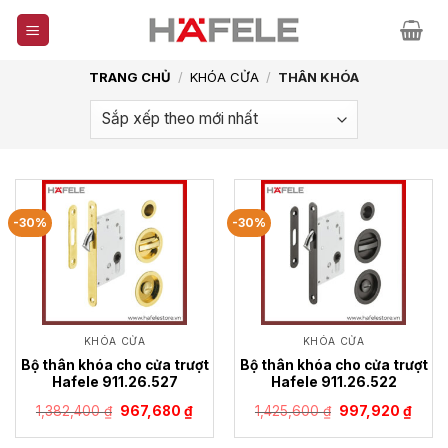
Skip
to
content
TRANG CHỦ
/
KHÓA CỬA
/
THÂN KHÓA
-30%
-30%
KHÓA CỬA
KHÓA CỬA
Bộ thân khóa cho cửa trượt
Bộ thân khóa cho cửa trượt
Hafele 911.26.527
Hafele 911.26.522
Giá
Giá
Giá
Giá
1,382,400
₫
967,680
₫
1,425,600
₫
997,920
₫
gốc
hiện
gốc
hiện
là:
tại
là:
tại