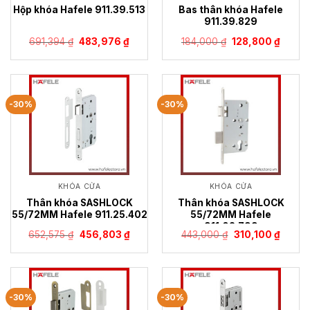
Bas thân khóa Hafele
Hộp khóa Hafele 911.39.513
911.39.829
Giá
Giá
Giá
Giá
691,394
₫
483,976
₫
184,000
₫
128,800
₫
gốc
hiện
gốc
hiện
là:
tại
là:
tại
691,394 ₫.
là:
184,000 ₫.
là:
483,976 ₫.
128,80
-30%
-30%
KHÓA CỬA
KHÓA CỬA
Thân khóa SASHLOCK
Thân khóa SASHLOCK
55/72MM Hafele 911.25.402
55/72MM Hafele
911.02.799
Giá
Giá
Giá
Giá
652,575
₫
456,803
₫
443,000
₫
310,100
₫
gốc
hiện
gốc
hiện
là:
tại
là:
tại
652,575 ₫.
là:
443,000 ₫.
là:
456,803 ₫.
310,100
-30%
-30%