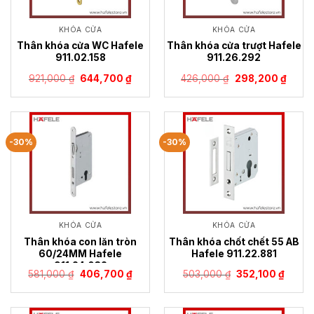
KHÓA CỬA
KHÓA CỬA
Thân khóa cửa WC Hafele
Thân khóa cửa trượt Hafele
911.02.158
911.26.292
Giá
Giá
Giá
Giá
921,000
₫
644,700
₫
426,000
₫
298,200
₫
gốc
hiện
gốc
hiện
là:
tại
là:
tại
921,000 ₫.
là:
426,000 ₫.
là:
644,700 ₫.
298,2
-30%
-30%
KHÓA CỬA
KHÓA CỬA
Thân khóa con lăn tròn
Thân khóa chốt chết 55 AB
60/24MM Hafele
Hafele 911.22.881
911.24.032
Giá
Giá
Giá
Giá
581,000
₫
406,700
₫
503,000
₫
352,100
₫
gốc
hiện
gốc
hiện
là:
tại
là:
tại
581,000 ₫.
là:
503,000 ₫.
là:
406,700 ₫.
352,10