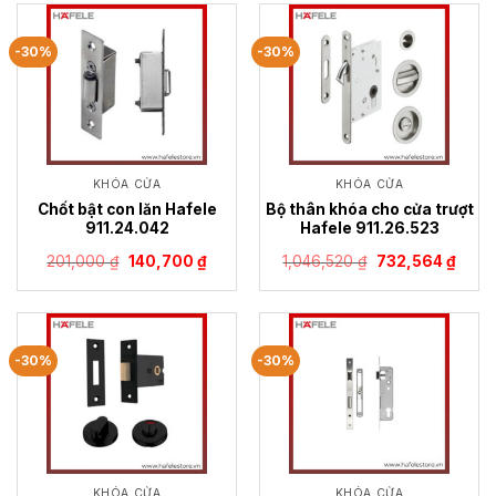
427,000 ₫.
396,2
-30%
-30%
KHÓA CỬA
KHÓA CỬA
Chốt bật con lăn Hafele
Bộ thân khóa cho cửa trượt
911.24.042
Hafele 911.26.523
Giá
Giá
Giá
Giá
201,000
₫
140,700
₫
1,046,520
₫
732,564
₫
gốc
hiện
gốc
hiện
là:
tại
là:
tại
201,000 ₫.
là:
1,046,520 ₫.
là:
140,700 ₫.
732,5
-30%
-30%
KHÓA CỬA
KHÓA CỬA