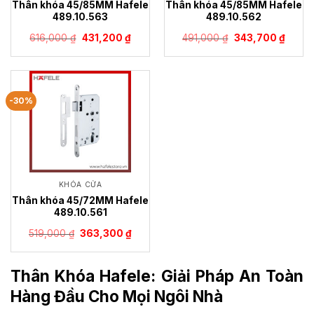
Thân khóa 45/85MM Hafele
Thân khóa 45/85MM Hafele
489.10.563
489.10.562
Giá
Giá
Giá
Giá
616,000
₫
431,200
₫
491,000
₫
343,700
₫
gốc
hiện
gốc
hiện
là:
tại
là:
tại
616,000 ₫.
là:
491,000 ₫.
là:
431,200 ₫.
343,70
-30%
KHÓA CỬA
Thân khóa 45/72MM Hafele
489.10.561
Giá
Giá
519,000
₫
363,300
₫
gốc
hiện
là:
tại
519,000 ₫.
là:
363,300 ₫.
Thân Khóa Hafele: Giải Pháp An Toàn
Hàng Đầu Cho Mọi Ngôi Nhà