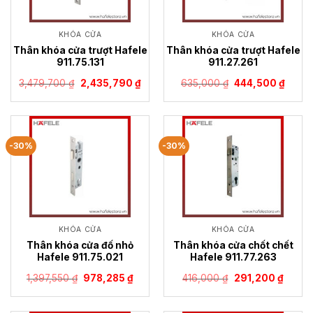
KHÓA CỬA
KHÓA CỬA
Thân khóa cửa trượt Hafele
Thân khóa cửa trượt Hafele
911.75.131
911.27.261
Giá
Giá
Giá
Giá
3,479,700
₫
2,435,790
₫
635,000
₫
444,500
₫
gốc
hiện
gốc
hiện
là:
tại
là:
tại
3,479,700 ₫.
là:
635,000 ₫.
là:
2,435,790 ₫.
444,5
-30%
-30%
KHÓA CỬA
KHÓA CỬA
Thân khóa cửa đố nhỏ
Thân khóa cửa chốt chết
Hafele 911.75.021
Hafele 911.77.263
Giá
Giá
Giá
Giá
1,397,550
₫
978,285
₫
416,000
₫
291,200
₫
gốc
hiện
gốc
hiện
là:
tại
là:
tại
1,397,550 ₫.
là:
416,000 ₫.
là: