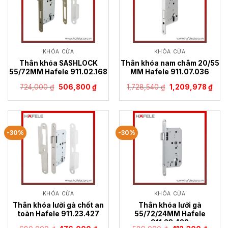
KHÓA CỬA
KHÓA CỬA
Thân khóa SASHLOCK
Thân khóa nam châm 20/55
55/72MM Hafele 911.02.168
MM Hafele 911.07.036
Giá
Giá
Giá
Giá
724,000
₫
506,800
₫
1,728,540
₫
1,209,978
₫
gốc
hiện
gốc
hiện
là:
tại
là:
tại
724,000 ₫.
là:
1,728,540 ₫.
là:
506,800 ₫.
1,20
-30%
-30%
KHÓA CỬA
KHÓA CỬA
Thân khóa lưỡi gà chốt an
Thân khóa lưỡi gà
toàn Hafele 911.23.427
55/72/24MM Hafele
911.23.428