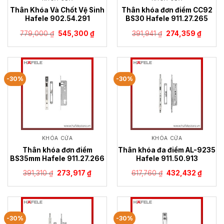
Thân Khóa Và Chốt Vệ Sinh
Thân khóa đơn điểm CC92
Hafele 902.54.291
BS30 Hafele 911.27.265
Giá
Giá
Giá
Giá
779,000
₫
545,300
₫
391,941
₫
274,359
₫
gốc
hiện
gốc
hiện
là:
tại
là:
tại
779,000 ₫.
là:
391,941 ₫.
là:
545,300 ₫.
274,35
-30%
-30%
KHÓA CỬA
KHÓA CỬA
Thân khóa đơn điểm
Thân khóa đa điểm AL-9235
BS35mm Hafele 911.27.266
Hafele 911.50.913
Giá
Giá
Giá
Giá
391,310
₫
273,917
₫
617,760
₫
432,432
₫
gốc
hiện
gốc
hiện
là:
tại
là:
tại
391,310 ₫.
là:
617,760 ₫.
là:
273,917 ₫.
432,43
-30%
-30%