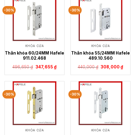
-30%
-30%
KHÓA CỬA
KHÓA CỬA
Thân khóa 60/24MM Hafele
Thân khóa 55/24MM Hafele
911.02.468
489.10.560
Giá
Giá
Giá
Giá
496,650
₫
347,655
₫
440,000
₫
308,000
₫
gốc
hiện
gốc
hiện
là:
tại
là:
tại
496,650 ₫.
là:
440,000 ₫.
là:
347,655 ₫.
308,0
-30%
-30%
KHÓA CỬA
KHÓA CỬA