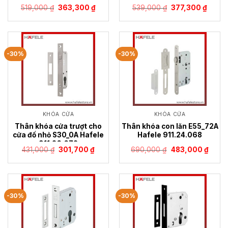
Giá
Giá
Giá
Giá
519,000
₫
363,300
₫
539,000
₫
377,300
₫
gốc
hiện
gốc
hiện
là:
tại
là:
tại
519,000 ₫.
là:
539,000 ₫.
là:
363,300 ₫.
377,30
-30%
-30%
KHÓA CỬA
KHÓA CỬA
Thân khóa cửa trượt cho
Thân khóa con lăn E55_72A
cửa đố nhỏ S30_0A Hafele
Hafele 911.24.068
911.26.672
Giá
Giá
Giá
Giá
431,000
₫
301,700
₫
690,000
₫
483,000
₫
gốc
hiện
gốc
hiện
là:
tại
là:
tại
431,000 ₫.
là:
690,000 ₫.
là:
301,700 ₫.
483,0
-30%
-30%