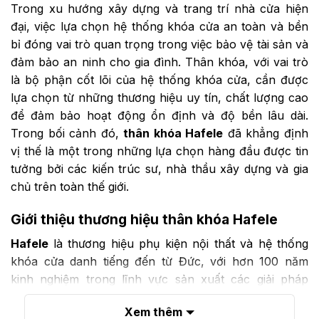
Trong xu hướng xây dựng và trang trí nhà cửa hiện
đại, việc lựa chọn hệ thống khóa cửa an toàn và bền
bỉ đóng vai trò quan trọng trong việc bảo vệ tài sản và
đảm bảo an ninh cho gia đình. Thân khóa, với vai trò
là bộ phận cốt lõi của hệ thống khóa cửa, cần được
lựa chọn từ những thương hiệu uy tín, chất lượng cao
để đảm bảo hoạt động ổn định và độ bền lâu dài.
Trong bối cảnh đó,
thân khóa Hafele
đã khẳng định
vị thế là một trong những lựa chọn hàng đầu được tin
tưởng bởi các kiến trúc sư, nhà thầu xây dựng và gia
chủ trên toàn thế giới.
Giới thiệu thương hiệu thân khóa Hafele
Hafele
là thương hiệu phụ kiện nội thất và hệ thống
khóa cửa danh tiếng đến từ Đức, với hơn 100 năm
kinh nghiệm trong lĩnh vực sản xuất các giải pháp
phần cứng cho ngành xây dựng và nội thất. Thương
Xem thêm
hiệu này nổi tiếng với tiêu chuẩn chất lượng Đức