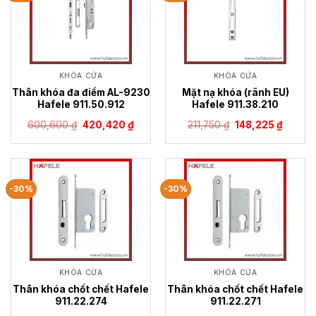
KHÓA CỬA
KHÓA CỬA
Thân khóa đa điểm AL-9230
Mặt nạ khóa (rãnh EU)
Hafele 911.50.912
Hafele 911.38.210
Giá
Giá
Giá
Giá
600,600
₫
420,420
₫
211,750
₫
148,225
₫
gốc
hiện
gốc
hiện
là:
tại
là:
tại
600,600 ₫.
là:
211,750 ₫.
là:
420,420 ₫.
148,225
-30%
-30%
KHÓA CỬA
KHÓA CỬA
Thân khóa chốt chết Hafele
Thân khóa chốt chết Hafele
911.22.274
911.22.271