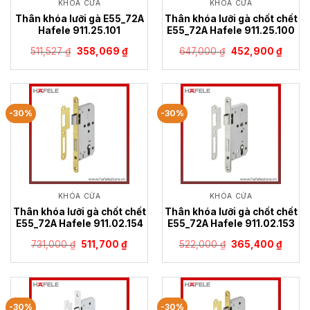
KHÓA CỬA
KHÓA CỬA
Thân khóa lưỡi gà E55_72A
Thân khóa lưỡi gà chốt chết
Hafele 911.25.101
E55_72A Hafele 911.25.100
Giá
Giá
Giá
Giá
511,527
₫
358,069
₫
647,000
₫
452,900
₫
gốc
hiện
gốc
hiện
là:
tại
là:
tại
511,527 ₫.
là:
647,000 ₫.
là:
358,069 ₫.
452,9
-30%
-30%
KHÓA CỬA
KHÓA CỬA
Thân khóa lưỡi gà chốt chết
Thân khóa lưỡi gà chốt chết
E55_72A Hafele 911.02.154
E55_72A Hafele 911.02.153
Giá
Giá
Giá
Giá
731,000
₫
511,700
₫
522,000
₫
365,400
₫
gốc
hiện
gốc
hiện
là:
tại
là:
tại
731,000 ₫.
là:
522,000 ₫.
là:
511,700 ₫.
365,4
-30%
-30%