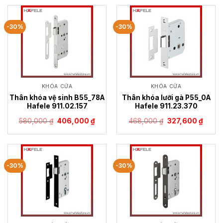
1,382,400 ₫.
là:
1,425,600 ₫.
là:
967,680 ₫.
997,9
-30%
-30%
KHÓA CỬA
KHÓA CỬA
Thân khóa vệ sinh B55_78A
Thân khóa lưỡi gà P55_0A
Hafele 911.02.157
Hafele 911.23.370
Giá
Giá
Giá
Giá
580,000
₫
406,000
₫
468,000
₫
327,600
₫
gốc
hiện
gốc
hiện
là:
tại
là:
tại
580,000 ₫.
là:
468,000 ₫.
là:
406,000 ₫.
327,60
-30%
-30%