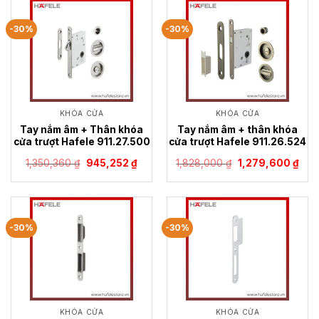
978,285 ₫.
291,20
-30%
-30%
KHÓA CỬA
KHÓA CỬA
Tay nắm âm + Thân khóa
Tay nắm âm + thân khóa
cửa trượt Hafele 911.27.500
cửa trượt Hafele 911.26.524
Giá
Giá
Giá
Giá
1,350,360
₫
945,252
₫
1,828,000
₫
1,279,600
₫
gốc
hiện
gốc
hiện
là:
tại
là:
tại
1,350,360 ₫.
là:
1,828,000 ₫.
là:
945,252 ₫.
1,27
-30%
-30%
KHÓA CỬA
KHÓA CỬA