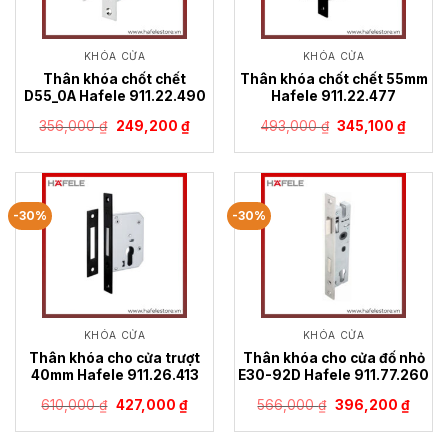
KHÓA CỬA
KHÓA CỬA
Thân khóa chốt chết
Thân khóa chốt chết 55mm
D55_0A Hafele 911.22.490
Hafele 911.22.477
Giá
Giá
Giá
Giá
356,000
₫
249,200
₫
493,000
₫
345,100
₫
gốc
hiện
gốc
hiện
là:
tại
là:
tại
356,000 ₫.
là:
493,000 ₫.
là:
249,200 ₫.
345,10
-30%
-30%
KHÓA CỬA
KHÓA CỬA
Thân khóa cho cửa trượt
Thân khóa cho cửa đố nhỏ
40mm Hafele 911.26.413
E30-92D Hafele 911.77.260
Giá
Giá
Giá
Giá
610,000
₫
427,000
₫
566,000
₫
396,200
₫
gốc
hiện
gốc
hiện
là:
tại
là:
tại
610,000 ₫.
là:
566,000 ₫.
là: