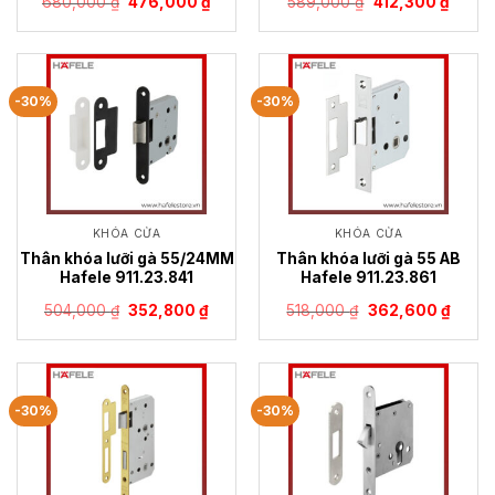
Giá
Giá
Giá
Giá
680,000
₫
476,000
₫
589,000
₫
412,300
₫
gốc
hiện
gốc
hiện
là:
tại
là:
tại
680,000 ₫.
là:
589,000 ₫.
là:
476,000 ₫.
412,30
-30%
-30%
KHÓA CỬA
KHÓA CỬA
Thân khóa lưỡi gà 55/24MM
Thân khóa lưỡi gà 55 AB
Hafele 911.23.841
Hafele 911.23.861
Giá
Giá
Giá
Giá
504,000
₫
352,800
₫
518,000
₫
362,600
₫
gốc
hiện
gốc
hiện
là:
tại
là:
tại
504,000 ₫.
là:
518,000 ₫.
là:
352,800 ₫.
362,6
-30%
-30%