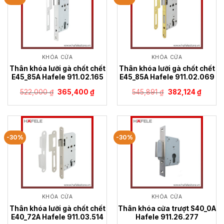
KHÓA CỬA
KHÓA CỬA
Thân khóa lưỡi gà chốt chết
Thân khóa lưỡi gà chốt chết
E45_85A Hafele 911.02.165
E45_85A Hafele 911.02.069
Giá
Giá
Giá
Giá
522,000
₫
365,400
₫
545,891
₫
382,124
₫
gốc
hiện
gốc
hiện
là:
tại
là:
tại
522,000 ₫.
là:
545,891 ₫.
là:
365,400 ₫.
382,124
-30%
-30%
KHÓA CỬA
KHÓA CỬA
Thân khóa lưỡi gà chốt chết
Thân khóa cửa trượt S40_0A
E40_72A Hafele 911.03.514
Hafele 911.26.277