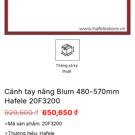
Thông số kỹ
thuật
Cánh tay nâng Blum 480-570mm
Hafele 20F3200
Giá
Giá
929,500
650,650
₫
₫
gốc
hiện
⭐Mã sản phẩm: 20F3200
là:
tại
929,500 ₫.
là:
⭐Thương hiệu: Hafele