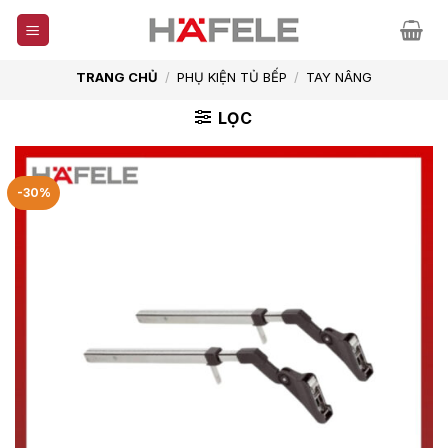
Skip
to
content
TRANG CHỦ
/
PHỤ KIỆN TỦ BẾP
/
TAY NÂNG
LỌC
-30%