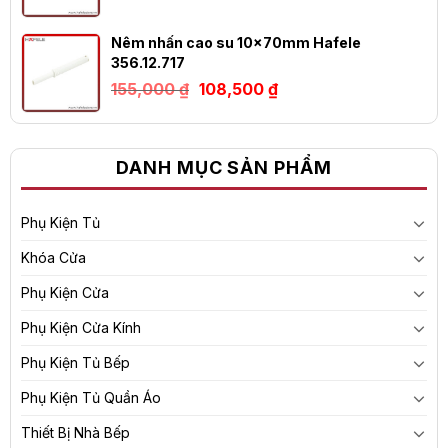
là:
tại
1,155 ₫.
là:
809 ₫.
Nêm nhấn cao su 10x70mm Hafele
356.12.717
Giá
Giá
155,000
₫
108,500
₫
gốc
hiện
là:
tại
155,000 ₫.
là:
108,500 ₫.
DANH MỤC SẢN PHẨM
Phụ Kiện Tủ
Khóa Cửa
Phụ Kiện Cửa
Phụ Kiện Cửa Kính
Phụ Kiện Tủ Bếp
Phụ Kiện Tủ Quần Áo
Thiết Bị Nhà Bếp