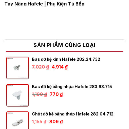
Tay Nâng Hafele
|
Phụ Kiện Tủ Bếp
SẢN PHẨM CÙNG LOẠI
Bas đỡ kệ kính Hafele 282.24.732
Giá
Giá
7,020
₫
4,914
₫
gốc
hiện
là:
tại
7,020 ₫.
là:
4,914 ₫.
Bas đỡ kệ bằng nhựa Hafele 283.63.715
Giá
Giá
1,100
₫
770
₫
gốc
hiện
là:
tại
1,100 ₫.
là:
770 ₫.
Chốt đỡ kệ bằng thép Hafele 282.04.712
Giá
Giá
1,155
₫
809
₫
gốc
hiện