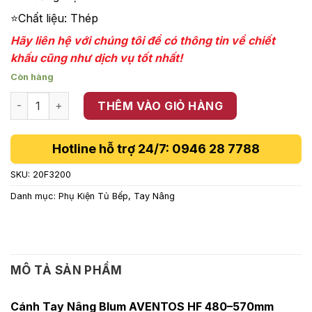
650,650 ₫.
⭐Chất liệu: Thép
Hãy liên hệ với chúng tôi để có thông tin về chiết
khấu cũng như dịch vụ tốt nhất!
Còn hàng
Cánh tay nâng Blum 480-570mm Hafele 20F3200 số lượng
THÊM VÀO GIỎ HÀNG
Hotline hỗ trợ 24/7: 0946 28 7788
SKU:
20F3200
Danh mục:
Phụ Kiện Tủ Bếp
,
Tay Nâng
MÔ TẢ SẢN PHẨM
Cánh Tay Nâng Blum AVENTOS HF 480–570mm