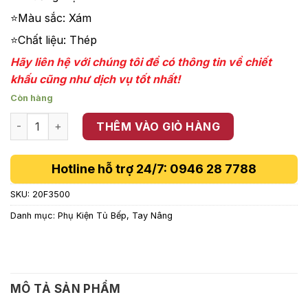
730,730 ₫.
⭐Màu sắc: Xám
⭐Chất liệu: Thép
Hãy liên hệ với chúng tôi để có thông tin về chiết
khấu cũng như dịch vụ tốt nhất!
Còn hàng
Cánh tay nâng Blum 560-710mm Hafele 20F3500 số lượng
THÊM VÀO GIỎ HÀNG
Hotline hỗ trợ 24/7: 0946 28 7788
SKU:
20F3500
Danh mục:
Phụ Kiện Tủ Bếp
,
Tay Nâng
MÔ TẢ SẢN PHẨM