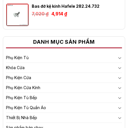
là:
tại
9,900 ₫.
là:
Bas đỡ kệ kính Hafele 282.24.732
6,930 ₫.
Giá
Giá
7,020
₫
4,914
₫
gốc
hiện
là:
tại
7,020 ₫.
là:
4,914 ₫.
DANH MỤC SẢN PHẨM
Phụ Kiện Tủ
Khóa Cửa
Phụ Kiện Cửa
Phụ Kiện Cửa Kính
Phụ Kiện Tủ Bếp
Phụ Kiện Tủ Quần Áo
Thiết Bị Nhà Bếp
Sản phẩm bán chạy