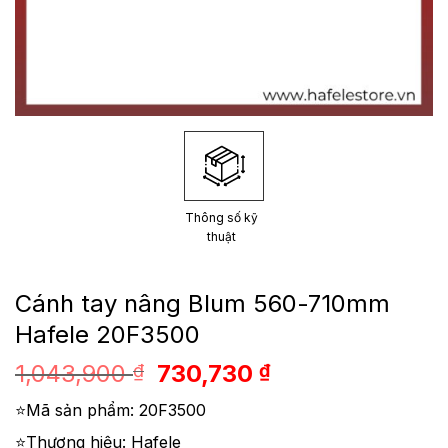
Thông số kỹ
thuật
Cánh tay nâng Blum 560-710mm
Hafele 20F3500
Giá
Giá
1,043,900
730,730
₫
₫
gốc
hiện
⭐Mã sản phẩm: 20F3500
là:
tại
1,043,900 ₫.
là:
⭐Thương hiệu: Hafele