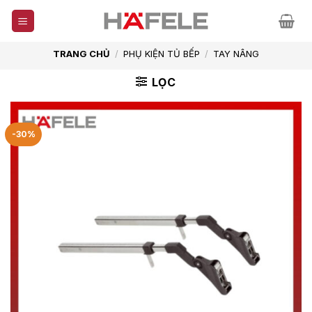
Skip
to
content
TRANG CHỦ
/
PHỤ KIỆN TỦ BẾP
/
TAY NÂNG
LỌC
-30%