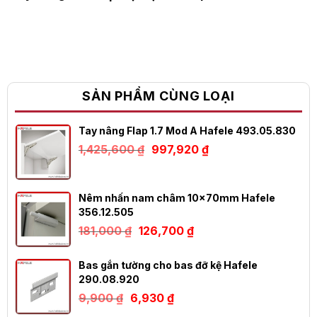
SẢN PHẨM CÙNG LOẠI
Tay nâng Flap 1.7 Mod A Hafele 493.05.830
Giá
Giá
1,425,600
₫
997,920
₫
gốc
hiện
là:
tại
1,425,600 ₫.
là:
997,920 ₫.
Nêm nhấn nam châm 10x70mm Hafele
356.12.505
Giá
Giá
181,000
₫
126,700
₫
gốc
hiện
là:
tại
181,000 ₫.
là:
Bas gắn tường cho bas đỡ kệ Hafele
126,700 ₫.
290.08.920
Giá
Giá
9,900
₫
6,930
₫
gốc
hiện