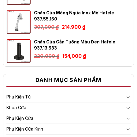
là:
tại
147,000 ₫.
là:
102,900 ₫.
Chặn Cửa Móng Ngựa Inox Mờ Hafele
937.55.150
Giá
Giá
307,000
₫
214,900
₫
gốc
hiện
là:
tại
307,000 ₫.
là:
Chặn Cửa Gắn Tường Màu Đen Hafele
214,900 ₫.
937.13.533
Giá
Giá
220,000
₫
154,000
₫
gốc
hiện
là:
tại
220,000 ₫.
là:
154,000 ₫.
DANH MỤC SẢN PHẨM
Phụ Kiện Tủ
Khóa Cửa
Phụ Kiện Cửa
Phụ Kiện Cửa Kính