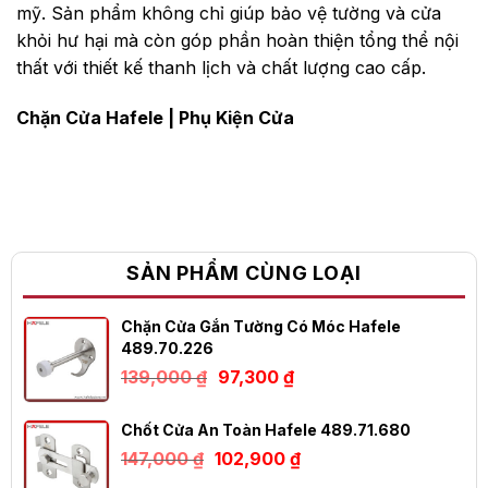
mỹ. Sản phẩm không chỉ giúp bảo vệ tường và cửa
khỏi hư hại mà còn góp phần hoàn thiện tổng thể nội
thất với thiết kế thanh lịch và chất lượng cao cấp.
Chặn Cửa Hafele
|
Phụ Kiện Cửa
SẢN PHẨM CÙNG LOẠI
Chặn Cửa Gắn Tường Có Móc Hafele
489.70.226
Giá
Giá
139,000
₫
97,300
₫
gốc
hiện
là:
tại
139,000 ₫.
là:
Chốt Cửa An Toàn Hafele 489.71.680
97,300 ₫.
Giá
Giá
147,000
₫
102,900
₫
gốc
hiện