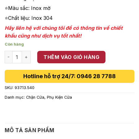
133,000 ₫.
⭐Màu sắc: Inox mờ
⭐Chất liệu: Inox 304
Hãy liên hệ với chúng tôi để có thông tin về chiết
khấu cũng như dịch vụ tốt nhất!
Còn hàng
Chặn Cửa Gắn Tường 100mm Hafele 937.13.540 số lượng
THÊM VÀO GIỎ HÀNG
Hotline hỗ trợ 24/7: 0946 28 7788
SKU:
937.13.540
Danh mục:
Chặn Cửa
,
Phụ Kiện Cửa
MÔ TẢ SẢN PHẨM