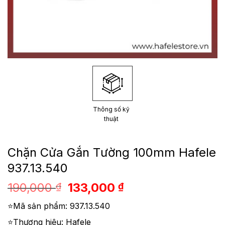
Thông số kỹ
thuật
Chặn Cửa Gắn Tường 100mm Hafele
937.13.540
Giá
Giá
190,000
133,000
₫
₫
gốc
hiện
⭐Mã sản phẩm: 937.13.540
là:
tại
190,000 ₫.
là:
⭐Thương hiệu: Hafele