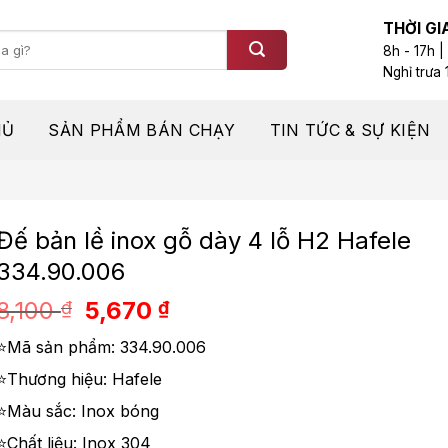
THỜI GI
8h - 17h |
Nghỉ trưa 
HỦ
SẢN PHẨM BÁN CHẠY
TIN TỨC & SỰ KIỆN
Đế bản lề inox gỗ dày 4 lỗ H2 Hafele
334.90.006
Giá
Giá
8,100
5,670
₫
₫
gốc
hiện
⭐Mã sản phẩm: 334.90.006
là:
tại
8,100 ₫.
là:
⭐Thương hiệu: Hafele
5,670 ₫.
⭐Màu sắc: Inox bóng
⭐Chất liệu: Inox 304