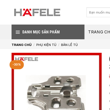
Skip
to
Tìm
kiếm:
content
TRANG C
DANH MỤC SẢN PHẨM
TRANG CHỦ
/
PHỤ KIỆN TỦ
/
BẢN LỀ TỦ
-30%