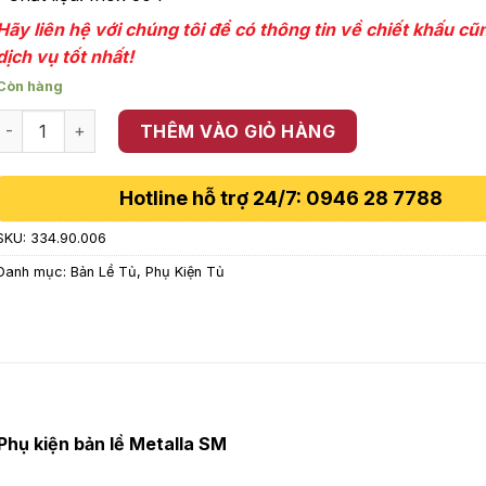
Hãy liên hệ với chúng tôi để có thông tin về chiết khấu c
dịch vụ tốt nhất!
Còn hàng
Đế bản lề inox gỗ dày 4 lỗ H2 Hafele 334.90.006 số lượng
THÊM VÀO GIỎ HÀNG
Hotline hỗ trợ 24/7: 0946 28 7788
SKU:
334.90.006
Danh mục:
Bản Lề Tủ
,
Phụ Kiện Tủ
 Phụ kiện bản lề Metalla SM