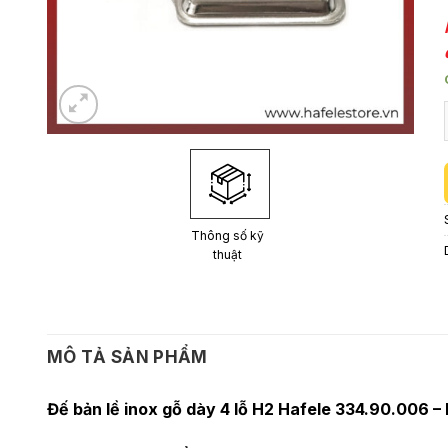
Thông số kỹ
thuật
MÔ TẢ SẢN PHẨM
Đế bản lề inox gỗ dày 4 lỗ H2 Hafele 334.90.006 –