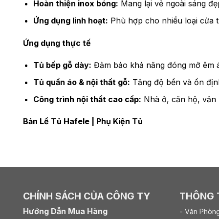
Hoàn thiện inox bóng:
Mang lại vẻ ngoài sáng đẹp
Ứng dụng linh hoạt:
Phù hợp cho nhiều loại cửa 
Ứng dụng thực tế
Tủ bếp gỗ dày:
Đảm bảo khả năng đóng mở êm ái
Tủ quần áo & nội thất gỗ:
Tăng độ bền và ổn định
Công trình nội thất cao cấp:
Nhà ở, căn hộ, văn
Bản Lề Tủ Hafele
|
Phụ Kiện Tủ
CHÍNH SÁCH CỦA CÔNG TY
THÔNG T
Hướng Dẫn Mua Hàng
- Văn Phòng