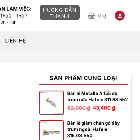
AN LÀM VIỆC:
HƯỚNG DẪN
0
₫
THANH
 Thứ 2 - Thứ 7
TOÁN
12h - 13h
LIÊN HỆ
SẢN PHẨM CÙNG LOẠI
Bản lề Metalla A 155 độ
trùm nửa Hafele 311.93.552
Giá
Giá
62,000
₫
43,400
₫
gốc
hiện
là:
tại
62,000 ₫.
là:
Bản lề giảm chấn gỗ dày
43,400 ₫.
trùm ngoài Hafele
315.08.850