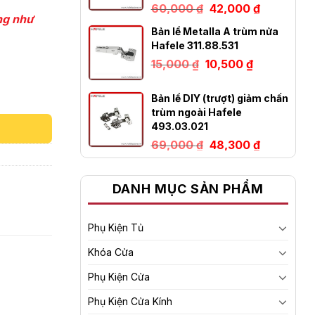
Giá
Giá
60,000
₫
42,000
₫
gốc
hiện
ũng như
là:
tại
Bản lề Metalla A trùm nửa
60,000 ₫.
là:
Hafele 311.88.531
42,000 ₫.
Giá
Giá
15,000
₫
10,500
₫
gốc
hiện
là:
tại
15,000 ₫.
là:
Bản lề DIY (trượt) giảm chấn
10,500 ₫.
trùm ngoài Hafele
493.03.021
Giá
Giá
69,000
₫
48,300
₫
gốc
hiện
là:
tại
69,000 ₫.
là:
DANH MỤC SẢN PHẨM
48,300 ₫.
Phụ Kiện Tủ
Khóa Cửa
Phụ Kiện Cửa
Phụ Kiện Cửa Kính