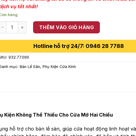
dịch vụ tốt nhất!
Còn hàng
Trục Xoay Cho Bản Lề Sàn Hafele 932.77.090 số lượng
THÊM VÀO GIỎ HÀNG
Hotline hỗ trợ 24/7: 0946 28 7788
SKU:
932.77.090
Danh mục:
Bản Lề Sàn
,
Phụ Kiện Cửa Kính
hụ Kiện Không Thể Thiếu Cho Cửa Mở Hai Chiều
ng hỗ trợ cho bản lề sàn, giúp cửa hoạt động linh hoạt v