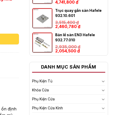
Giá
Giá
4,741,800
₫
gốc
hiện
là:
tại
Trục quay gắn sàn Hafele
6,774,000 ₫.
là:
932.10.601
4,741,800 ₫.
3,515,400
₫
Giá
Giá
2,460,780
₫
gốc
hiện
là:
tại
Bản lề sàn EN3 Hafele
3,515,400 ₫.
là:
932.77.010
2,460,780 ₫.
2,935,000
₫
Giá
Giá
2,054,500
₫
gốc
hiện
là:
tại
2,935,000 ₫.
là:
DANH MỤC SẢN PHẨM
2,054,500 ₫.
Phụ Kiện Tủ
Khóa Cửa
Phụ Kiện Cửa
Phụ Kiện Cửa Kính
à ổn định