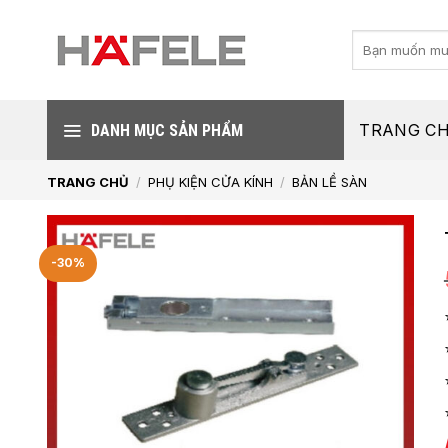
Skip
to
Tìm
kiếm:
content
TRANG C
DANH MỤC SẢN PHẨM
TRANG CHỦ
/
PHỤ KIỆN CỬA KÍNH
/
BẢN LỀ SÀN
-30%