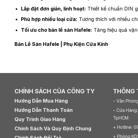
Lắp đặt đơn giản, linh hoạt:
Thiết kế chuẩn DIN gi
Phù hợp nhiều loại cửa:
Tương thích với nhiều chấ
Tối ưu cho bản lề sàn Hafele:
Tăng hiệu quả vận 
Bản Lề Sàn Hafele
|
Phụ Kiện Cửa Kính
CHÍNH SÁCH CỦA CÔNG TY
THÔNG T
Hướng Dẫn Mua Hàng
- Văn Phòng
Hướng Dẫn Thanh Toán
- Cửa Hàng:
TpHCM
Quy Trình Giao Hàng
+ Hotline: 
Chính Sách Và Quy Định Chung
+ Phòng KD
Chính Sách Đổi Trả