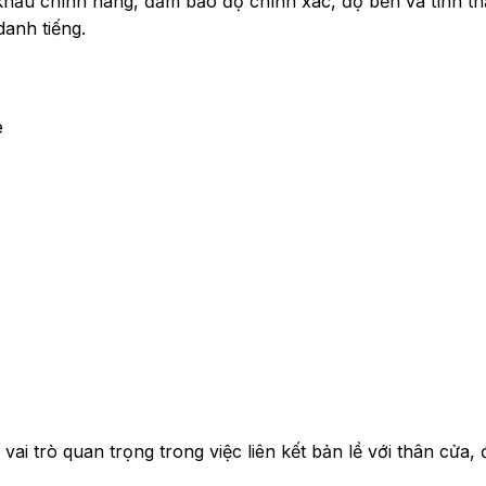
khẩu chính hãng, đảm bảo độ chính xác, độ bền và tính t
danh tiếng.
e
ai trò quan trọng trong việc liên kết bản lề với thân cửa,