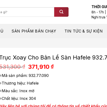
THỜI GI
8h - 17h |
Nghỉ trưa 
HỦ
SẢN PHẨM BÁN CHẠY
TIN TỨC & SỰ KIỆN
Trục Xoay Cho Bản Lề Sàn Hafele 932.
Giá
Giá
531,300
371,910
₫
₫
gốc
hiện
⭐Mã sản phẩm: 932.77.090
là:
tại
531,300 ₫.
là:
⭐Thương hiệu: Hafele
371,910 ₫.
⭐Màu sắc: Inox mờ
⭐Chất liệu: Inox 304
Hãy liên hệ với chúng tôi để có thông tin về chiết khấu c