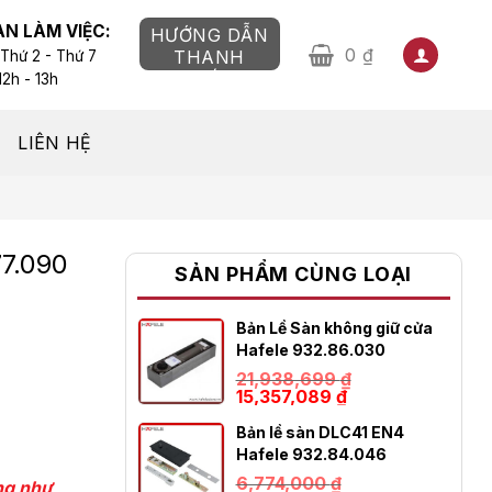
AN LÀM VIỆC:
HƯỚNG DẪN
0
₫
THANH
 Thứ 2 - Thứ 7
TOÁN
12h - 13h
LIÊN HỆ
77.090
SẢN PHẨM CÙNG LOẠI
Bản Lề Sàn không giữ cửa
Hafele 932.86.030
21,938,699
₫
Giá
Giá
15,357,089
₫
gốc
hiện
là:
tại
Bản lề sàn DLC41 EN4
21,938,699 ₫.
là:
Hafele 932.84.046
15,357,089 ₫.
6,774,000
₫
ũng như