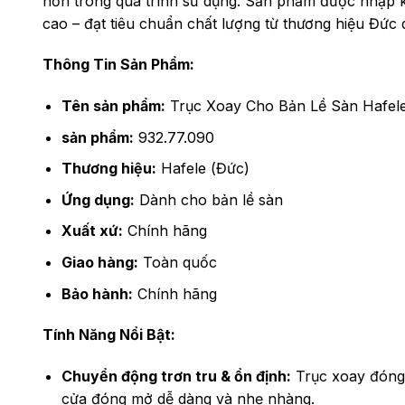
hơn trong quá trình sử dụng. Sản phẩm được nhập 
cao – đạt tiêu chuẩn chất lượng từ thương hiệu Đức 
Thông Tin Sản Phẩm:
Tên sản phẩm:
Trục Xoay Cho Bản Lề Sàn Hafel
sản phẩm:
932.77.090
Thương hiệu:
Hafele (Đức)
Ứng dụng:
Dành cho bản lề sàn
Xuất xứ:
Chính hãng
Giao hàng:
Toàn quốc
Bảo hành:
Chính hãng
Tính Năng Nổi Bật:
Chuyển động trơn tru & ổn định:
Trục xoay đóng v
cửa đóng mở dễ dàng và nhẹ nhàng.