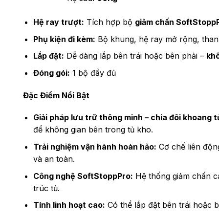
Hệ ray trượt:
Tích hợp bộ
giảm chấn SoftStopp
Phụ kiện đi kèm:
Bộ khung, hệ ray mở rộng, thanh
Lắp đặt:
Dễ dàng lắp bên trái hoặc bên phải –
khô
Đóng gói:
1 bộ đầy đủ
Đặc Điểm Nổi Bật
Giải pháp lưu trữ thông minh – chia đôi khoang t
để không gian bên trong tủ kho.
Trải nghiệm vận hành hoàn hảo:
Cơ chế liên động
và an toàn.
Công nghệ SoftStoppPro:
Hệ thống giảm chấn ca
trúc tủ.
Tính linh hoạt cao:
Có thể lắp đặt bên trái hoặc b