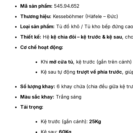
Mã sản phẩm:
545.94.652
Thương hiệu:
Kesseböhmer (Häfele – Đức)
Loại sản phẩm:
Tủ đồ khô / Tủ kho bếp đứng cao
Thiết kế:
Hệ
kệ chia đôi – kệ trước & kệ sau
, ch
Cơ chế hoạt động:
Khi
mở cửa tủ
, kệ trước (gắn trên cánh) 
Kệ sau tự động
trượt về phía trước
, gi
Số lượng khay:
6 khay chứa (chia đều giữa kệ trư
Màu sắc khay:
Trắng sáng
Tải trọng:
Kệ trước (gắn cánh):
25Kg
Kệ sau:
60Kg