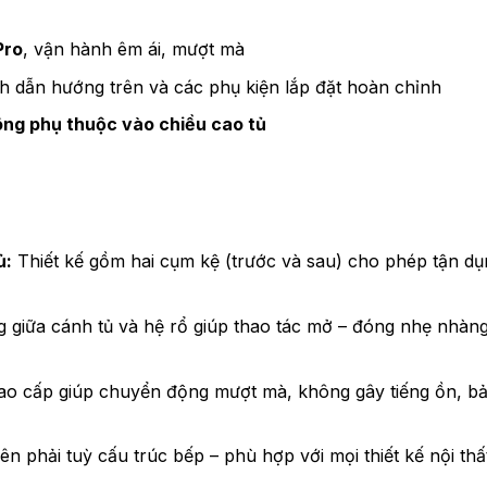
Pro
, vận hành êm ái, mượt mà
 dẫn hướng trên và các phụ kiện lắp đặt hoàn chỉnh
ng phụ thuộc vào chiều cao tủ
ủ:
Thiết kế gồm hai cụm kệ (trước và sau) cho phép tận dụn
 giữa cánh tủ và hệ rổ giúp thao tác mở – đóng nhẹ nhàng
o cấp giúp chuyển động mượt mà, không gây tiếng ồn, b
ên phải tuỳ cấu trúc bếp – phù hợp với mọi thiết kế nội thất