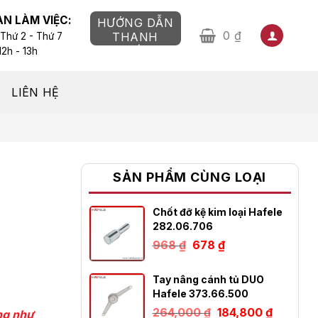
AN LÀM VIỆC:
HƯỚNG DẪN
0
₫
THANH
 Thứ 2 - Thứ 7
TOÁN
12h - 13h
LIÊN HỆ
SẢN PHẨM CÙNG LOẠI
Chốt đỡ kệ kim loại Hafele
282.06.706
Giá
Giá
968
₫
678
₫
gốc
hiện
là:
tại
968 ₫.
là:
Tay nâng cánh tủ DUO
 ₫.
678 ₫.
Hafele 373.66.500
Giá
Giá
264,000
₫
184,800
₫
ũng như