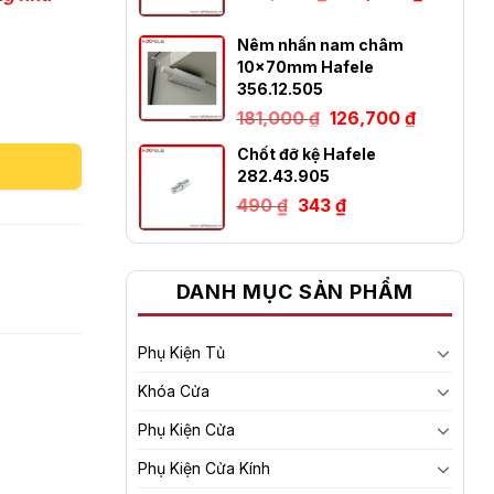
gốc
hiện
là:
tại
264,000 ₫.
là:
Nêm nhấn nam châm
184,800
10x70mm Hafele
356.12.505
Giá
Giá
181,000
₫
126,700
₫
gốc
hiện
là:
tại
Chốt đỡ kệ Hafele
181,000 ₫.
là:
282.43.905
126,700 ₫
Giá
Giá
490
₫
343
₫
gốc
hiện
là:
tại
490 ₫.
là:
343 ₫.
DANH MỤC SẢN PHẨM
Phụ Kiện Tủ
Khóa Cửa
Phụ Kiện Cửa
Phụ Kiện Cửa Kính