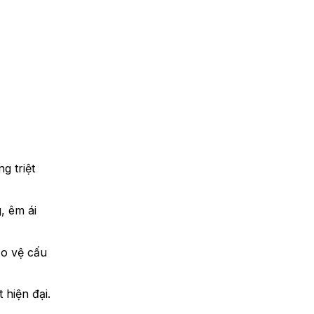
g triệt
, êm ái
ảo vệ cấu
 hiện đại.