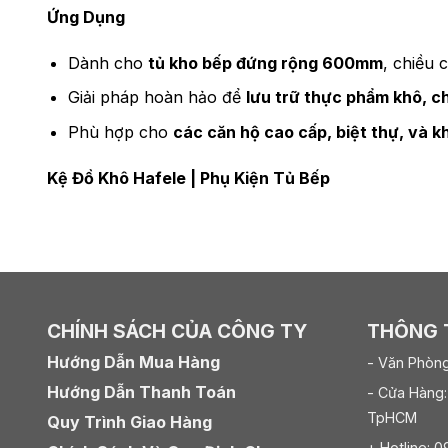
Ứng Dụng
Dành cho
tủ kho bếp đứng rộng 600mm
, chiều 
Giải pháp hoàn hảo để
lưu trữ thực phẩm khô, cha
Phù hợp cho
các căn hộ cao cấp, biệt thự, và 
Kệ Đồ Khô Hafele
|
Phụ Kiện Tủ Bếp
CHÍNH SÁCH CỦA CÔNG TY
THÔNG T
Hướng Dẫn Mua Hàng
- Văn Phòng
Hướng Dẫn Thanh Toán
- Cửa Hàng:
TpHCM
Quy Trình Giao Hàng
+ Hotline: 