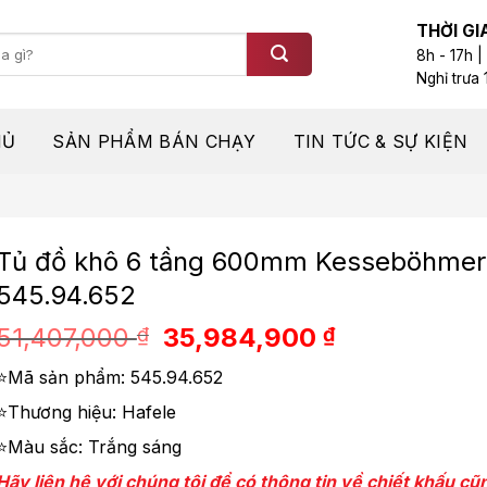
THỜI GI
8h - 17h |
Nghỉ trưa 
HỦ
SẢN PHẨM BÁN CHẠY
TIN TỨC & SỰ KIỆN
Tủ đồ khô 6 tầng 600mm Kesseböhmer
545.94.652
Giá
Giá
51,407,000
35,984,900
₫
₫
gốc
hiện
⭐Mã sản phẩm: 545.94.652
là:
tại
51,407,000 ₫.
là:
⭐Thương hiệu: Hafele
35,984,900
⭐Màu sắc: Trắng sáng
Hãy liên hệ với chúng tôi để có thông tin về chiết khấu c