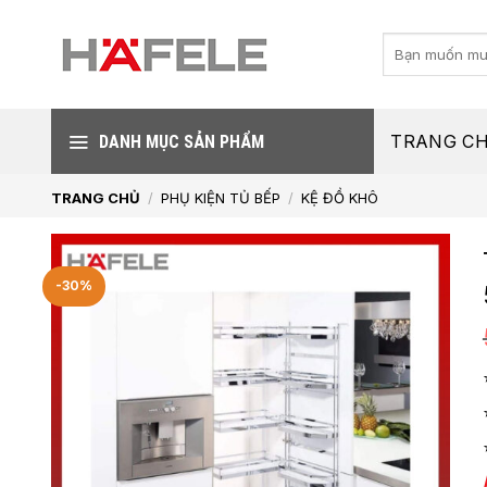
Skip
to
Tìm
kiếm:
content
TRANG C
DANH MỤC SẢN PHẨM
TRANG CHỦ
/
PHỤ KIỆN TỦ BẾP
/
KỆ ĐỒ KHÔ
-30%