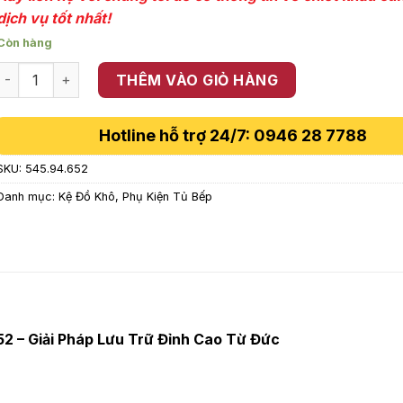
dịch vụ tốt nhất!
Còn hàng
Tủ đồ khô 6 tầng 600mm Kesseböhmer 545.94.652 số lượng
THÊM VÀO GIỎ HÀNG
Hotline hỗ trợ 24/7: 0946 28 7788
SKU:
545.94.652
Danh mục:
Kệ Đồ Khô
,
Phụ Kiện Tủ Bếp
 – Giải Pháp Lưu Trữ Đỉnh Cao Từ Đức