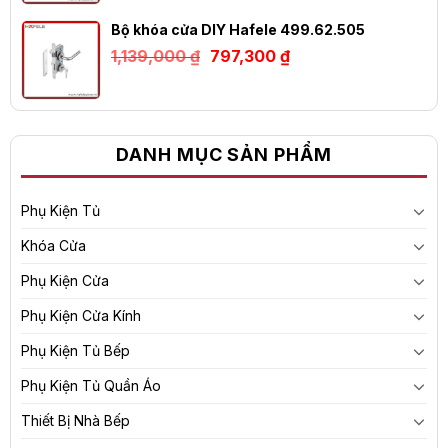
là:
tại
1,402,000 ₫.
là:
Bộ khóa cửa DIY Hafele 499.62.505
981,400 ₫.
Giá
Giá
1,139,000
₫
797,300
₫
gốc
hiện
là:
tại
1,139,000 ₫.
là:
797,300 ₫.
DANH MỤC SẢN PHẨM
Phụ Kiện Tủ
Khóa Cửa
Phụ Kiện Cửa
Phụ Kiện Cửa Kính
Phụ Kiện Tủ Bếp
Phụ Kiện Tủ Quần Áo
Thiết Bị Nhà Bếp