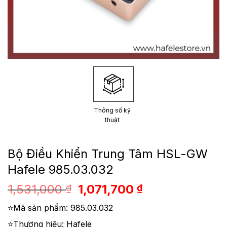
Thông số kỹ
thuật
Bộ Điều Khiển Trung Tâm HSL-GW
Hafele 985.03.032
Giá
Giá
1,531,000
1,071,700
₫
₫
gốc
hiện
⭐Mã sản phẩm: 985.03.032
là:
tại
1,531,000 ₫.
là:
⭐Thương hiệu: Hafele