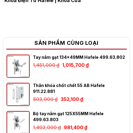
Khóa Điện Tử Hafele
|
Khóa Cửa
SẢN PHẨM CÙNG LOẠI
Tay nắm gạt 134x49MM Hafele 499.63.802
Giá
Giá
1,451,000
₫
1,015,700
₫
gốc
hiện
là:
tại
1,451,000 ₫.
là:
1,015,700 ₫.
Thân khóa chốt chết 55 AB Hafele
911.22.881
Giá
Giá
503,000
₫
352,100
₫
gốc
hiện
là:
tại
503,000 ₫.
là:
Bộ tay nắm gạt 125X55MM Hafele
352,100 ₫.
499.63.803
Giá
Giá
1,402,000
₫
981,400
₫
gốc
hiện