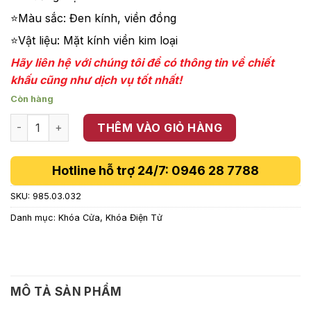
1,071,700 ₫.
⭐Màu sắc: Đen kính, viền đồng
⭐Vật liệu: Mặt kính viền kim loại
Hãy liên hệ với chúng tôi để có thông tin về chiết
khấu cũng như dịch vụ tốt nhất!
Còn hàng
Bộ Điều Khiển Trung Tâm HSL-GW Hafele 985.03.032 số lư
THÊM VÀO GIỎ HÀNG
Hotline hỗ trợ 24/7: 0946 28 7788
SKU:
985.03.032
Danh mục:
Khóa Cửa
,
Khóa Điện Tử
MÔ TẢ SẢN PHẨM