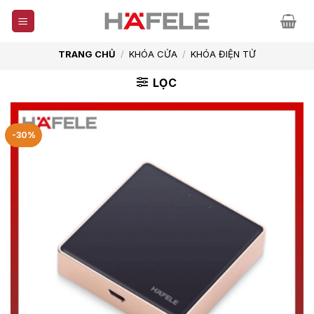
Skip
to
content
TRANG CHỦ
/
KHÓA CỬA
/
KHÓA ĐIỆN TỬ
LỌC
-30%